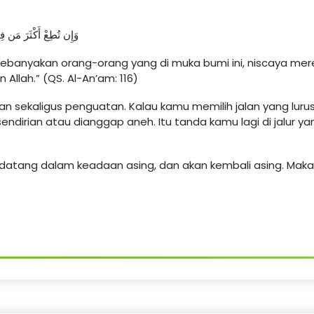
وَإِن تُطِعْ أَكْثَرَ مَن 
kebanyakan orang-orang yang di muka bumi ini, niscaya mer
Allah.” (QS. Al-An’am: 116)
an sekaligus penguatan. Kalau kamu memilih jalan yang lurus
 sendirian atau dianggap aneh. Itu tanda kamu lagi di jalur 