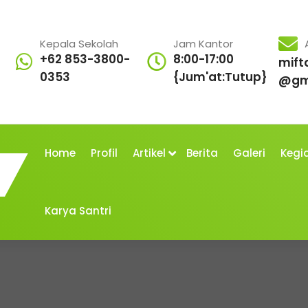
Kepala Sekolah
Jam Kantor
+62 853-3800-
8:00-17:00
mift
0353
{Jum'at:Tutup}
@gm
Home
Profil
Artikel
Berita
Galeri
Kegi
Karya Santri