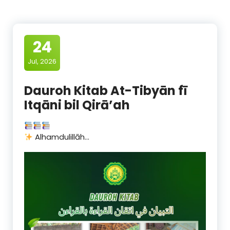
24
Jul, 2026
Dauroh Kitab At-Tibyān fī
Itqāni bil Qirā’ah
Alhamdulillāh…