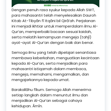
Dengan penuh rasa syukur kepada Allah SWT,
para mahasantri telah menyelesaikan Dauroh
Kitab At-Tibyān fī Itqāni bil Qirā’ah. Perjalanan
ini menjadi ikhtiar untuk memperdalam ilmu Al-
Qur’an, memperbaiki bacaan sesuai kaidah,
serta melatih kemampuan mengeja (tahjī)
ayat-ayat Al-Qur’an dengan baik dan benar.
Semoga ilmu yang telah dipelajari senantiasa
membawa keberkahan, menguatkan kecintaan
kepada Al-Qur’an, serta menjadikan para
mahasantri istiqamah dalam membaca,
mengeja, memahami, mengamalkan, dan
mengajarkannya kepada umat.
Barakallāhu fīkum. Semoga Allah menerima
setiap langkah dalam menuntut ilmu dan
menjadikan Al-Qur’an sebagai cahaya
kehidupan. Āmīn.