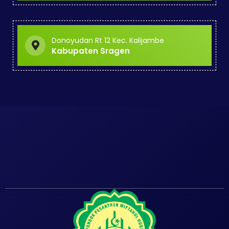
Donoyudan Rt 12 Kec. Kalijambe
Kabupaten Sragen