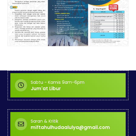
Sabtu - Kamis 9am-6pm
Jum'at Libur
Saran & Kritik
miftahulhudaalulya@gmail.com