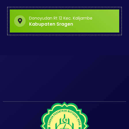
Donoyudan Rt 12 Kec. Kalijambe
Kabupaten Sragen