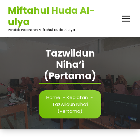
Skip
Miftahul Huda Al-
to
content
ulya
Pondok Pesantren Miftahul Huda Alulya
Tazwiidun
Niha’i
(Pertama)
Home
-
Kegiatan
-
Tazwiidun Niha’i
(Pertama)