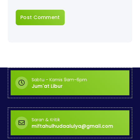
Sabtu - Kamis 9am-6pm
Jum'at Libur
Saran & Kritik
miftahulhudaalulya@gmail.com