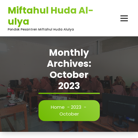
Skip
Miftahul Huda Al-
to
content
ulya
Pondok Pesantren Miftahul Huda Alulya
Monthly
Archives:
October
2023
Home
-
2023
-
October