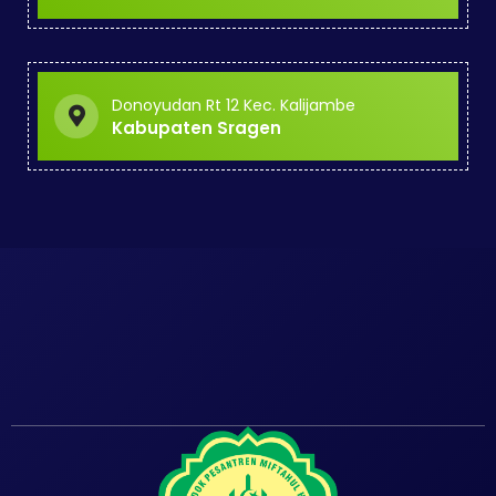
Donoyudan Rt 12 Kec. Kalijambe
Kabupaten Sragen