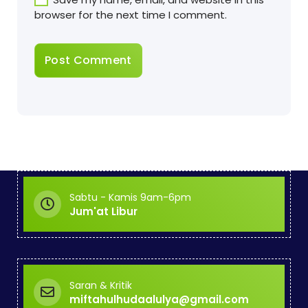
browser for the next time I comment.
Sabtu - Kamis 9am-6pm
Jum'at Libur
Saran & Kritik
miftahulhudaalulya@gmail.com