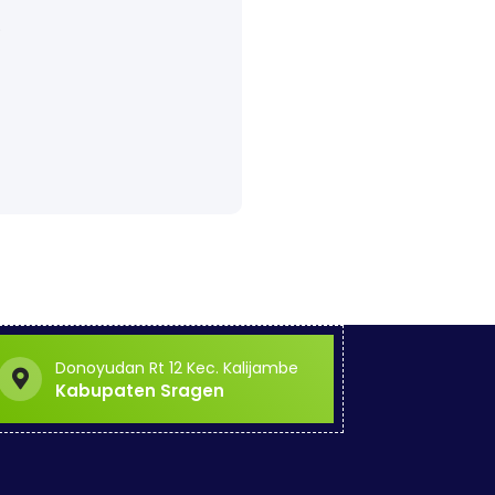
.
Donoyudan Rt 12 Kec. Kalijambe
Kabupaten Sragen