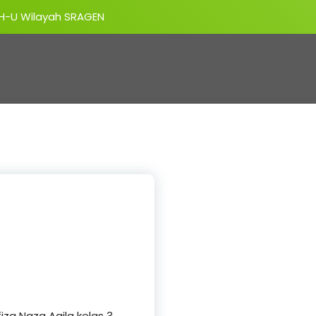
-U Wilayah SRAGEN
iza Naza Aqila kelas 3