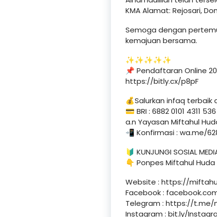
KMA Alamat: Rejosari, Do
Semoga dengan pertemuan
kemajuan bersama.
✨✨✨✨✨
📌 Pendaftaran Online 20
https://bitly.cx/p8pF
💰Salurkan infaq terbaik 
💳 BRI : 6882 0101 4311 536
a.n Yayasan Miftahul Huda
📲 Konfirmasi : wa.me/62
🔰 KUNJUNGI SOSIAL MEDIA
👇 Ponpes Miftahul Huda 
Website : https://miftah
Facebook : facebook.com
Telegram : https://t.me
Instagram : bit.ly/Insta