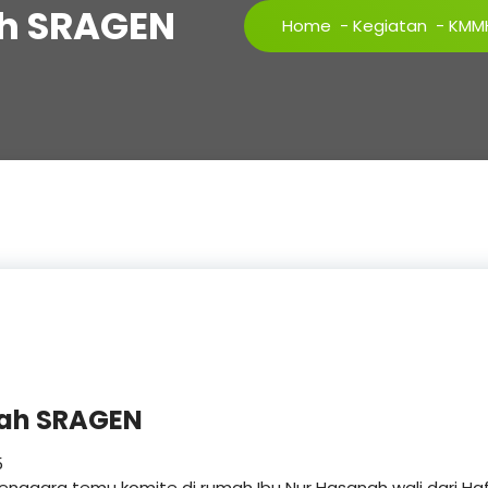
h SRAGEN
Home
-
Kegiatan
-
KMMH
ah SRAGEN
5
lenggara temu komite di rumah Ibu Nur Hasanah wali dari Haf