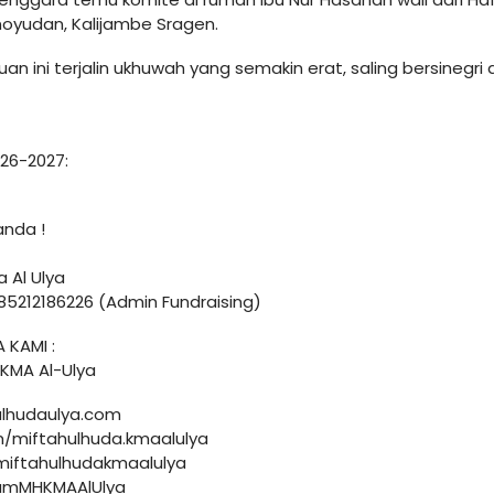
noyudan, Kalijambe Sragen.
 ini terjalin ukhuwah yang semakin erat, saling bersinegr
26-2027:
anda !
 Al Ulya
85212186226 (Admin Fundraising)
 KAMI :
KMA Al-Ulya
ulhudaulya.com
/miftahulhuda.kmaalulya
/miftahulhudakmaalulya
gramMHKMAAlUlya