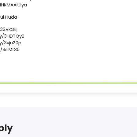
eMHKMAAlUlya
ul Huda :
/33VkGEj
.ly/3HDTQyB
ly/3vjuZ0p
y/3slMf30
ply