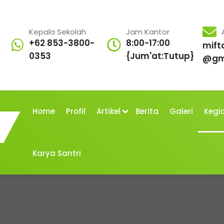
Kepala Sekolah
Jam Kantor
+62 853-3800-
8:00-17:00
mift
0353
{Jum'at:Tutup}
@gm
Home
Profil
Artikel
Berita
Galeri
Kegi
Karya Santri