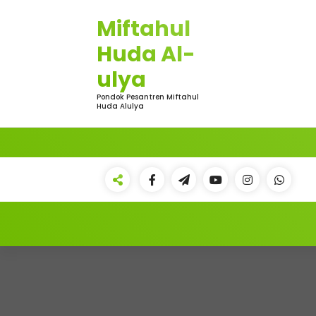
Skip
Miftahul
to
content
Huda Al-
ulya
Pondok Pesantren Miftahul
Huda Alulya