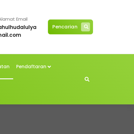
Alamat Email
Pencarian
ahulhudalulya
ail.com
atan
Pendaftaran