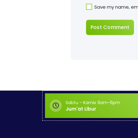
Save my name, emai
Sabtu - Kamis 9am-6pm
Jum'at Libur