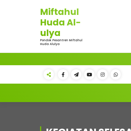
Skip
Miftahul
to
content
Huda Al-
ulya
Pondok Pesantren Miftahul
Huda Alulya