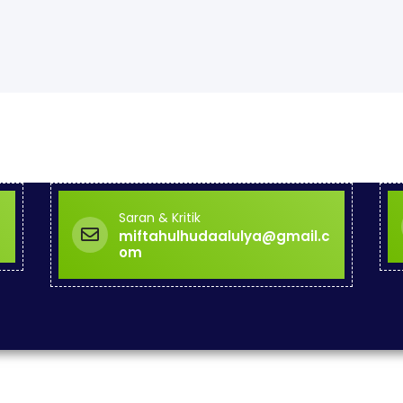
Saran & Kritik
miftahulhudaalulya@gmail.c
om