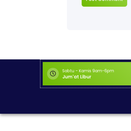
Sabtu - Kamis 9am-6pm
Jum'at Libur