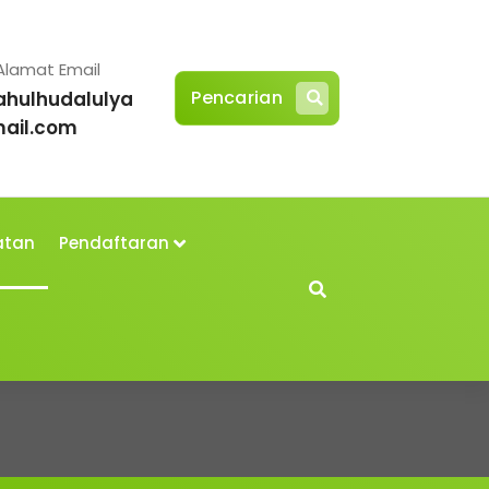
Alamat Email
Pencarian
ahulhudalulya
ail.com
atan
Pendaftaran