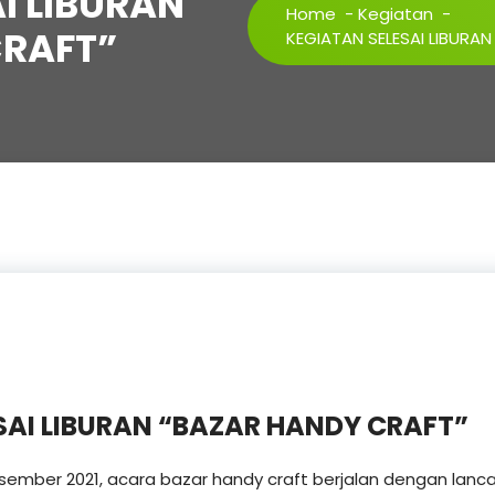
I LIBURAN
Home
-
Kegiatan
-
CRAFT”
KEGIATAN SELESAI LIBURA
SAI LIBURAN “BAZAR HANDY CRAFT”
esember 2021, acara bazar handy craft berjalan dengan lanc