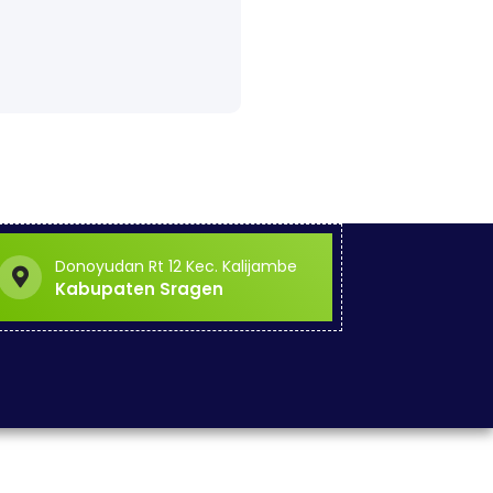
Donoyudan Rt 12 Kec. Kalijambe
Kabupaten Sragen