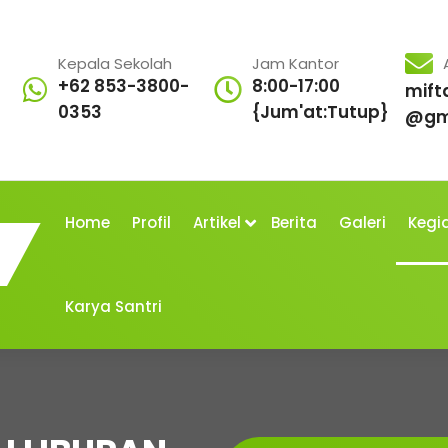
Kepala Sekolah
Jam Kantor
+62 853-3800-
8:00-17:00
mift
0353
{Jum'at:Tutup}
@gm
Home
Profil
Artikel
Berita
Galeri
Kegi
Karya Santri