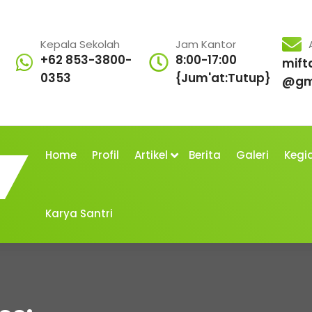
Kepala Sekolah
Jam Kantor
+62 853-3800-
8:00-17:00
mift
0353
{Jum'at:Tutup}
@gm
Home
Profil
Artikel
Berita
Galeri
Kegi
Karya Santri