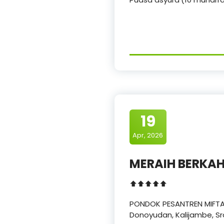
19
Apr, 2026
MERAIH BERKAH
⬆️⬆️⬆️⬆️⬆️
PONDOK PESANTREN MIFTA
Donoyudan, Kalijambe, S