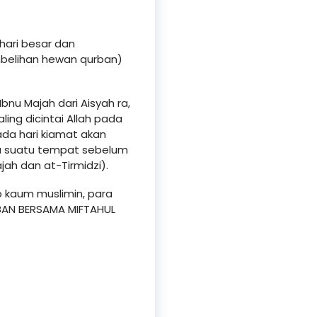
hari besar dan
mbelihan hewan qurban)
nu Majah dari Aisyah ra,
ing dicintai Allah pada
ada hari kiamat akan
a suatu tempat sebelum
jah dan at-Tirmidzi).
 kaum muslimin, para
BAN BERSAMA MIFTAHUL