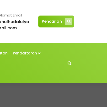
Alamat Email
Pencarian
ahulhudalulya
ail.com
atan
Pendaftaran