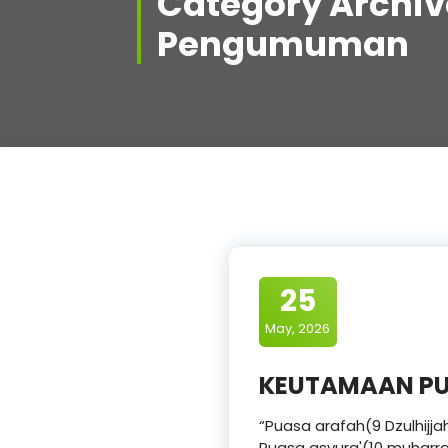
Category Archiv
Pengumuman
25
May, 2026
KEUTAMAAN PU
“Puasa arafah(9 Dzulhij
Puasa asyura'(10 muharr