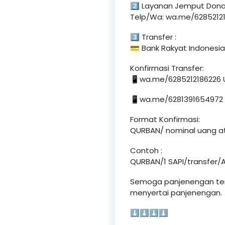
2⃣ Layanan Jemput Donas
Telp/Wa: wa.me/628521218
3⃣ Transfer :
💳 Bank Rakyat Indonesia 
Konfirmasi Transfer:
📱wa.me/6285212186226 U
📱wa.me/6281391654972 U
Format Konfirmasi:
QURBAN/ nominal uang at
Contoh :
QURBAN/1 SAPI/transfer/
Semoga panjenengan terma
menyertai panjenengan.
⬇️⬇️⬇️⬇️