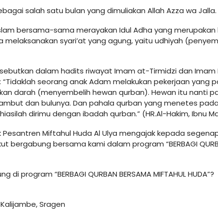
sebagai salah satu bulan yang dimuliakan Allah Azza wa Jalla.
 Islam bersama-sama merayakan Idul Adha yang merupakan 
ga melaksanakan syari’at yang agung, yaitu udhiyah (penye
ebutkan dalam hadits riwayat Imam at-Tirmidzi dan Imam Ib
 “Tidaklah seorang anak Adam melakukan pekerjaan yang pal
irkan darah (menyembelih hewan qurban). Hewan itu nanti p
rambut dan bulunya. Dan pahala qurban yang menetes pad
iasilah dirimu dengan ibadah qurban.” (HR.Al-Hakim, Ibnu Ma
 Pesantren Miftahul Huda Al Ulya mengajak kepada segenap
 ikut bergabung bersama kami dalam program “BERBAGI QUR
ng di program “BERBAGI QURBAN BERSAMA MIFTAHUL HUDA”?
 Kalijambe, Sragen