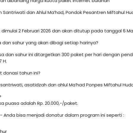
gan dibanding harga kuota paket internet bulanan
 Santriwati dan Ahlul Ma’had, Pondok Pesantren Miftahul Hu
a dimulai 2 Februari 2026 dan akan ditutup pada tanggal 6 M
dan sahur yang akan dibagi setiap harinya?
 dan sahur ini ditargetkan 300 paket per hari dengan pendis
 H.
 donasi tahun ini?
 santriwati, asatidzah dan ahlul Ma’had Ponpes Miftahul Hud
?
a puasa adalah Rp. 20.000,-/paket.
- Anda bisa menjadi donatur dalam program ini seperti :
ahur