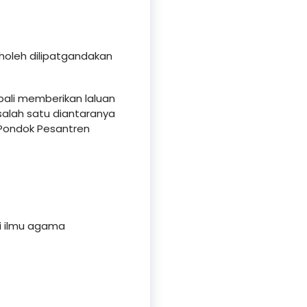
sholeh dilipatgandakan
bali memberikan laluan
salah satu diantaranya
 Pondok Pesantren
i ilmu agama