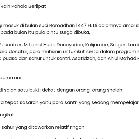
 Raih Pahala Berlipat
gi masuk di bulan suci Ramadhan 1447 H. Di dalamnya amal 
pada bulan itu pula pintu surga dibuka.
ok Pesantren Miftahul Huda Donoyudan, Kalijambe, Sragen kem
ra donatur, para muhsinin untuk ikut serta dalam program 
 puasa dan sahur untuk santri, Asatidzah, dan Ahlul Ma’had
gram ini:
di salah satu bukti dekat dengan orang-orang sholeh
tepat sasaran yaitu para santri yang sedang mempelajar
ngikat
ahur yang ditawarkan relatif ringan