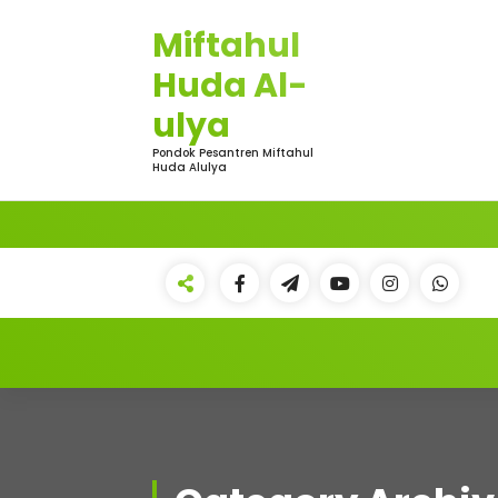
Skip
Miftahul
to
content
Huda Al-
ulya
Pondok Pesantren Miftahul
Huda Alulya