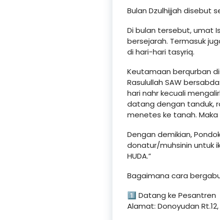
Bulan Dzulhijjah disebut 
Di bulan tersebut, umat
bersejarah. Termasuk ju
di hari-hari tasyriq.
Keutamaan berqurban dis
Rasulullah SAW bersabda:
hari nahr kecuali mengal
datang dengan tanduk, 
menetes ke tanah. Maka h
Dengan demikian, Pondok
donatur/muhsinin untuk
HUDA.”
Bagaimana cara bergabu
1⃣ Datang ke Pesantren
Alamat: Donoyudan Rt.12,