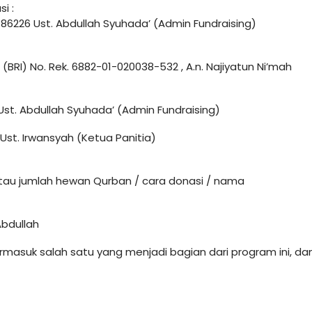
i :
6226 Ust. Abdullah Syuhada’ (Admin Fundraising)
(BRI) No. Rek. 6882-01-020038-532 , A.n. Najiyatun Ni’mah
st. Abdullah Syuhada’ (Admin Fundraising)
st. Irwansyah (Ketua Panitia)
au jumlah hewan Qurban / cara donasi / nama
Abdullah
suk salah satu yang menjadi bagian dari program ini, dan 