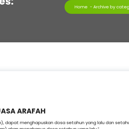
es:
Home
-
Archive by cat
ASA ARAFAH
jah), dapat menghapuskan dosa setahun yang lalu dan setah
am) akan menghapus dosa setahun yang lalu.”