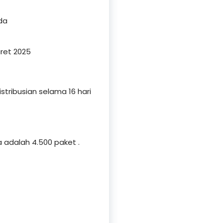
da
aret 2025
tribusian selama 16 hari
a adalah 4.500 paket .