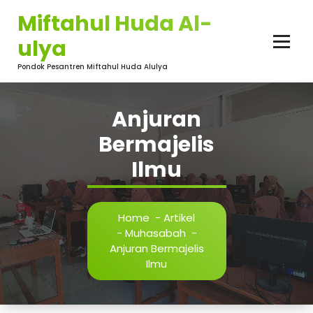
Skip
Miftahul Huda Al-
to
content
ulya
Pondok Pesantren Miftahul Huda Alulya
Anjuran
Bermajelis
Ilmu
Home
-
Artikel
-
Muhasabah
-
Anjuran Bermajelis
Ilmu