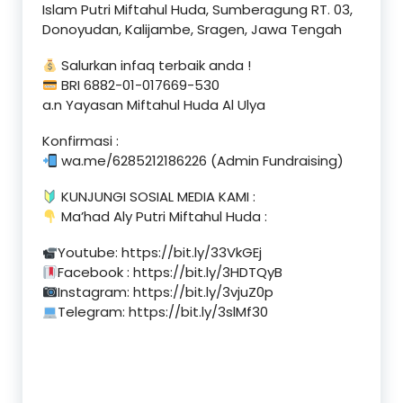
Islam Putri Miftahul Huda, Sumberagung RT. 03,
Donoyudan, Kalijambe, Sragen, Jawa Tengah
Salurkan infaq terbaik anda !
BRI 6882-01-017669-530
a.n Yayasan Miftahul Huda Al Ulya
Konfirmasi :
wa.me/6285212186226 (Admin Fundraising)
KUNJUNGI SOSIAL MEDIA KAMI :
Ma’had Aly Putri Miftahul Huda :
Youtube: https://bit.ly/33VkGEj
Facebook : https://bit.ly/3HDTQyB
Instagram: https://bit.ly/3vjuZ0p
Telegram: https://bit.ly/3slMf30