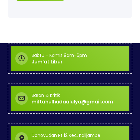
Sabtu - Kamis 9am-6pm
Jum'at Libur
Saran & Kritik
miftahulhudaalulya@gmail.com
Donoyudan Rt 12 Kec. Kalijambe