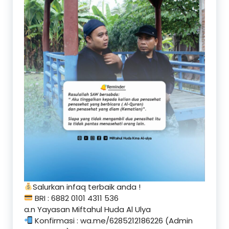
Salurkan infaq terbaik anda !
BRI : 6882 0101 4311 536
a.n Yayasan Miftahul Huda Al Ulya
Konfirmasi : wa.me/6285212186226 (Admin